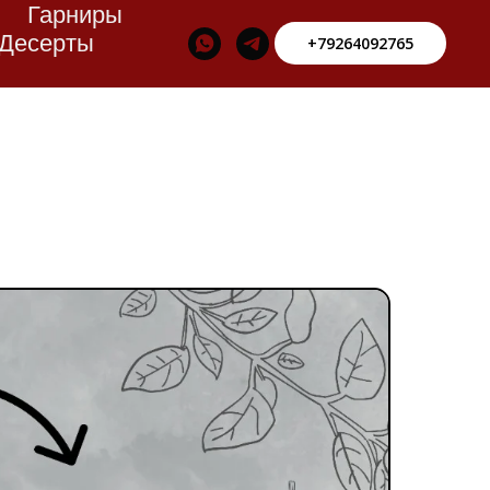
Гарниры
Десерты
+79264092765