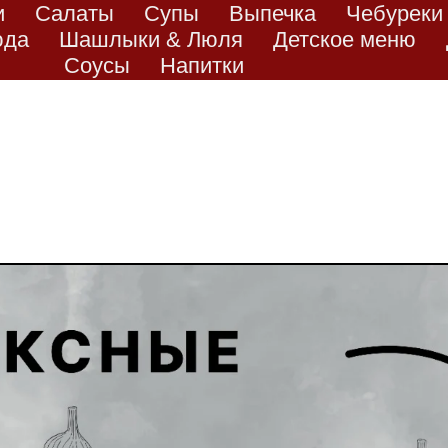
и
Салаты
Супы
Выпечка
Чебуреки
юда
Шашлыки & Люля
Детское меню
Соусы
Напитки