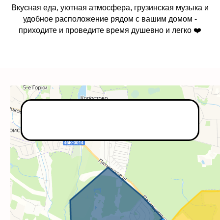
пн-чт: 12:00 - 22:00
Вкусная еда, уютная атмосфера, грузинская музыка и
пт-вс: 12:00 - 23:00
удобное расположение рядом с вашим домом -
приходите и проведите время душевно и легко ❤️